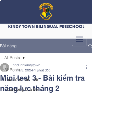
KINDY TOWN BILINGUAL PRESCHOOL
Bài đăng
All Posts
nndlinhkindytown
All Posts
5 thg 3, 2024
1 phút đọc
Mini test 3 - Bài kiểm tra
Thực đơn mỗi tuần
năng lực tháng 2
Hoạt động của Bé