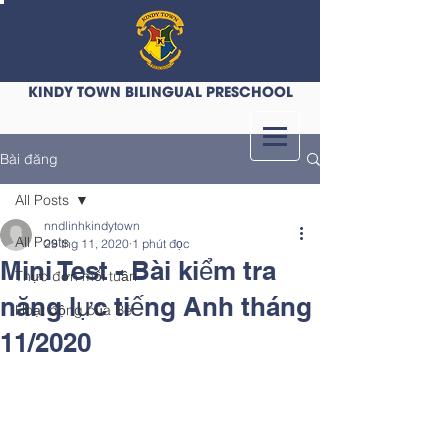
KINDY TOWN BILINGUAL PRESCHOOL
Bài đăng
All Posts
nndlinhkindytown
All Posts
29 thg 11, 2020
1 phút đọc
Mini Test - Bài kiểm tra
Thực đơn mỗi tuần
năng lực tiếng Anh tháng
Hoạt động của Bé
11/2020