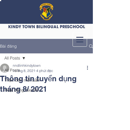
KINDY TOWN BILINGUAL PRESCHOOL
Bài đăng
All Posts
nndlinhkindytown
All Posts
18 thg 8, 2021
4 phút đọc
Thông tin tuyển dụng
Thực đơn mỗi tuần
tháng 8/ 2021
Hoạt động của Bé