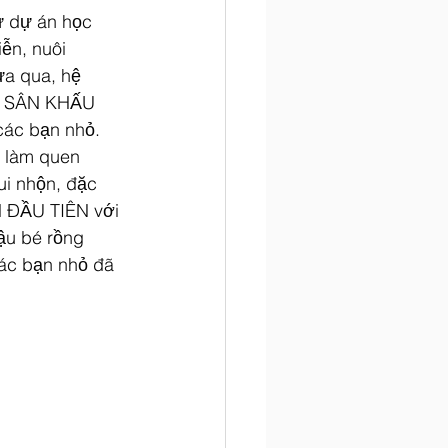
ừ dự án học 
ễn, nuôi 
a qua, hệ 
i SÂN KHẤU 
các bạn nhỏ.
 làm quen 
i nhộn, đặc 
H ĐẦU TIÊN với 
ậu bé rồng 
các bạn nhỏ đã 