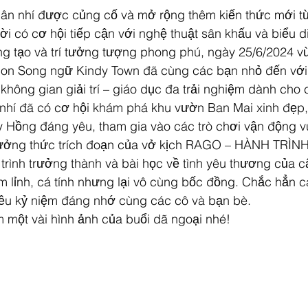
ân nhí được củng cố và mở rộng thêm kiến thức mới t
i có cơ hội tiếp cận với nghệ thuật sân khấu và biểu di
 tạo và trí tưởng tượng phong phú, ngày 25/6/2024 vừ
on Song ngữ Kindy Town đã cùng các bạn nhỏ đến vớ
hông gian giải trí – giáo dục đa trải nghiệm dành cho 
 nhí đã có cơ hội khám phá khu vườn Ban Mai xinh đẹp,
Hồng đáng yêu, tham gia vào các trò chơi vận động vu
thưởng thức trích đoạn của vở kịch RAGO – HÀNH TRÌN
trình trưởng thành và bài học về tình yêu thương của c
m lỉnh, cá tính nhưng lại vô cùng bốc đồng. Chắc hẳn 
iều kỷ niệm đáng nhớ cùng các cô và bạn bè.
một vài hình ảnh của buổi dã ngoại nhé!