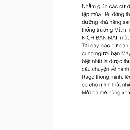
Nhằm giúp các cư d
tập mùa Hè, đồng thờ
dưỡng khả năng sáng
thống trường Mầm n
KỊCH BAN MAI, một k
Tại đây, các cư dân
cùng người bạn Mây 
biệt nhất là được 
câu chuyện về hành 
Rago thông minh, lé
có cho mình thật nh
Mời ba mẹ cùng xem 