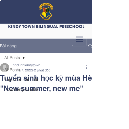
KINDY TOWN BILINGUAL PRESCHOOL
Bài đăng
All Posts
nndlinhkindytown
All Posts
6 thg 7, 2023
2 phút đọc
Tuyển sinh học kỳ mùa Hè
Thực đơn mỗi tuần
"New summer, new me"
Hoạt động của Bé