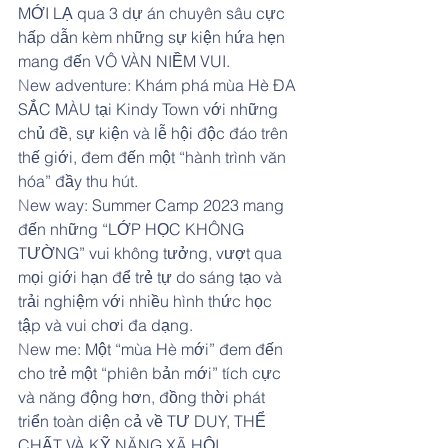
MỚI LẠ qua 3 dự án chuyên sâu cực 
hấp dẫn kèm những sự kiện hứa hẹn 
mang đến VÔ VÀN NIỀM VUI.
N
ew adventure: Khám phá mùa Hè ĐA 
SẮC MÀU tại Kindy Town với những 
chủ đề, sự kiện và lễ hội độc đáo trên 
thế giới, đem đến một “hành trình văn 
hóa” đầy thu hút.
N
ew way: Summer Camp 2023 mang 
đến những “LỚP HỌC KHÔNG 
TƯỜNG” vui không tưởng, vượt qua 
mọi giới hạn để trẻ tự do sáng tạo và 
trải nghiệm với nhiều hình thức học 
tập và vui chơi đa dạng.
N
ew me: Một “mùa Hè mới” đem đến 
cho trẻ một “phiên bản mới” tích cực 
và năng động hơn, đồng thời phát 
triển toàn diện cả về TƯ DUY, THỂ 
CHẤT VÀ KỸ NĂNG XÃ HỘI.