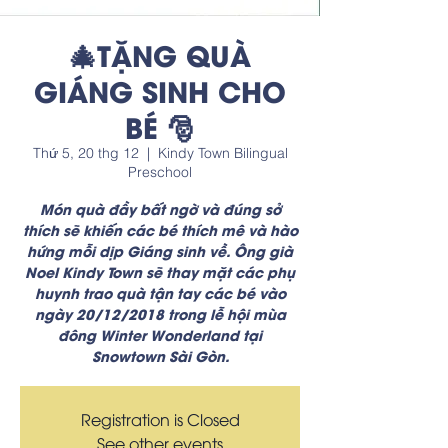
🎄TẶNG QUÀ
GIÁNG SINH CHO
BÉ 🎅
Thứ 5, 20 thg 12
  |  
Kindy Town Bilingual
Preschool
Món quà đầy bất ngờ và đúng sở
thích sẽ khiến các bé thích mê và hào
hứng mỗi dịp Giáng sinh về. Ông già
Noel Kindy Town sẽ thay mặt các phụ
huynh trao quà tận tay các bé vào
ngày 20/12/2018 trong lễ hội mùa
đông Winter Wonderland tại
Snowtown Sài Gòn.
Registration is Closed
See other events