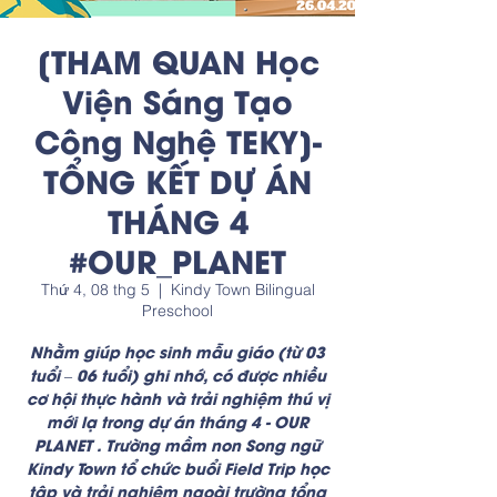
[THAM QUAN Học
Viện Sáng Tạo
Công Nghệ TEKY]-
TỔNG KẾT DỰ ÁN
THÁNG 4
#OUR_PLANET
Thứ 4, 08 thg 5
  |  
Kindy Town Bilingual
Preschool
Nhằm giúp học sinh mẫu giáo (từ 03
tuổi – 06 tuổi) ghi nhớ, có được nhiều
cơ hội thực hành và trải nghiệm thú vị
mới lạ trong dự án tháng 4 - OUR
PLANET . Trường mầm non Song ngữ
Kindy Town tổ chức buổi Field Trip học
tập và trải nghiệm ngoài trường tổng