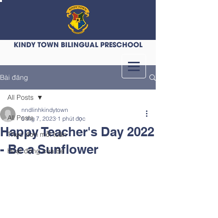
KINDY TOWN BILINGUAL PRESCHOOL
Bài đăng
All Posts
nndlinhkindytown
All Posts
5 thg 7, 2023
1 phút đọc
Happy Teacher's Day 2022
Thực đơn mỗi tuần
- Be a Sunflower
Hoạt động của Bé