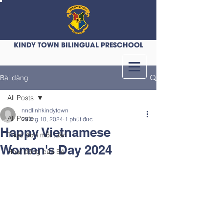
KINDY TOWN BILINGUAL PRESCHOOL
Bài đăng
All Posts
nndlinhkindytown
All Posts
29 thg 10, 2024
1 phút đọc
Happy Vietnamese
Thực đơn mỗi tuần
Women's Day 2024
Hoạt động của Bé