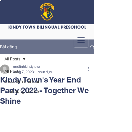
KINDY TOWN BILINGUAL PRESCHOOL
Bài đăng
All Posts
nndlinhkindytown
All Posts
6 thg 7, 2023
1 phút đọc
Kindy Town's Year End
Thực đơn mỗi tuần
Party 2022 - Together We
Hoạt động của Bé
Shine